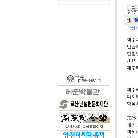
송
ㆍ작성자
제주
인공
현창민
2019.
제주
제주테
디지털
명을
JT
래밍 교
양천허씨대종회 홈페이지
행하