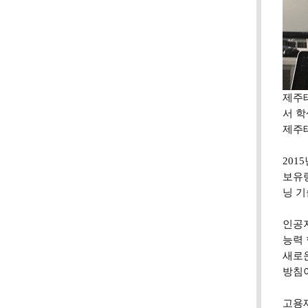
제주테
서 학
제주
201
보유
닝 기
인공
능력
새로운
방침
고용