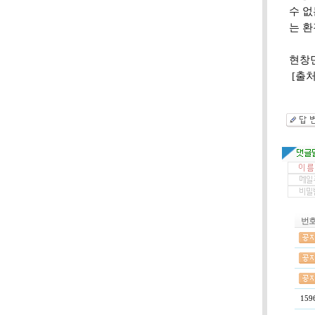
수 
는 환
현창민
[출처:
번
159