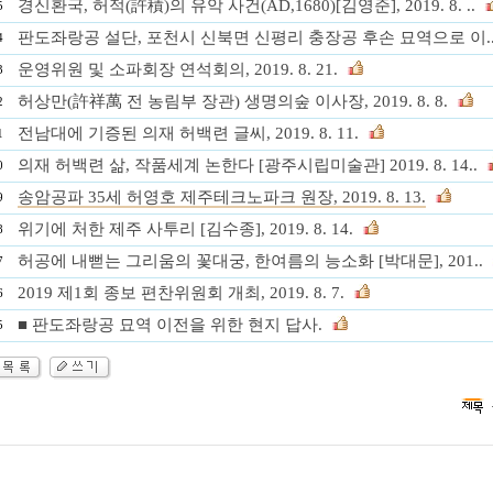
경신환국, 허적(許積)의 유악 사건(AD,1680)[김영준], 2019. 8. ..
5
판도좌랑공 설단, 포천시 신북면 신평리 충장공 후손 묘역으로 이.
4
운영위원 및 소파회장 연석회의, 2019. 8. 21.
3
허상만(許祥萬 전 농림부 장관) 생명의숲 이사장, 2019. 8. 8.
2
전남대에 기증된 의재 허백련 글씨, 2019. 8. 11.
1
의재 허백련 삶, 작품세계 논한다 [광주시립미술관] 2019. 8. 14..
0
송암공파 35세 허영호 제주테크노파크 원장, 2019. 8. 13.
9
위기에 처한 제주 사투리 [김수종], 2019. 8. 14.
8
허공에 내뻗는 그리움의 꽃대궁, 한여름의 능소화 [박대문], 201..
7
2019 제1회 종보 편찬위원회 개최, 2019. 8. 7.
6
■ 판도좌랑공 묘역 이전을 위한 현지 답사.
5