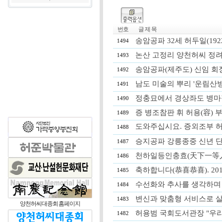
번호
글 제 목
송암공파 32세 허두일(1922 
1494
논산 고정리 양천허씨 정려, 20
1493
송암공파(제주도) 신임 회장 
1492
남도 미술의 뿌리 '운림산방 4
1491
정충묘에서 경상좌도 병마절도
1490
증 병조참판 휘 허용(容) 
1489
도와주십시요. 증외조부 
1488
승지공파 강릉종중 신년 단배식 
1487
천하일등인충효(天下一等人
1486
축하합니다(恭喜恭喜). 2019. 
1485
수선화와 추사를 생각하며 [임철순
1484
변신과 맞춤형 서비스로 살아가는
1483
양천허씨대종회 홈페이지
허용범 국회도서관장 "우리나
1482