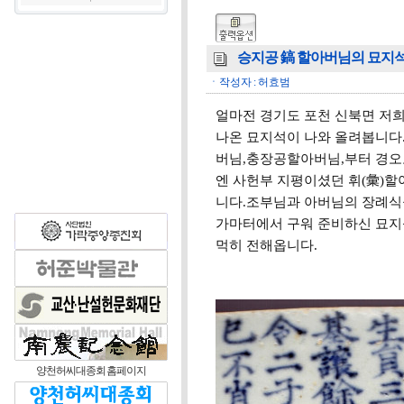
승지공 鎬 할아버님의 묘지석
ㆍ작성자 : 허효범
얼마전 경기도 포천 신북면 저
나온 묘지석이 나와 올려봅니다
버님,충장공할아버님,부터 경오보,
엔 사헌부 지평이셨던 휘(彙)
니다.조부님과 아버님의 장례식
가마터에서 구워 준비하신 묘지석
먹히 전해옵니다.
양천허씨대종회 홈페이지