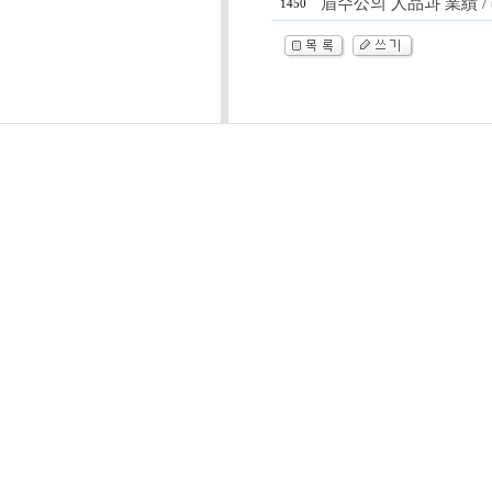
眉수公의 人品과 業績 /
1450