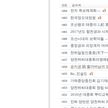
번호
글 제 목
전자 족보체계화
1464
[1]
한국정도대정원
1463
조선왕조 태종의 2,妃 
1462
2017년도 합천공파 시
1461
조선시대의 보학자들 ―
1460
충정공파 피징계자 여러
1459
천하일등인충효(天下一等
1458
양천허씨대종회의명예
1457
승지공 鎬 할아버님의 
1456
Re..진설도
1455
가락중앙종친회 김기재
1454
양천허씨대종회 창립 6
1453
2016년 대종회 뿌리교
1452
진짜 양반은 양천허씨 
1451