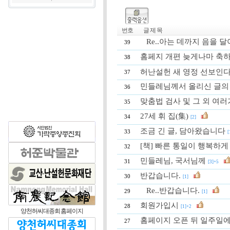
번호
글 제 목
Re..아는 데까지 음을 
39
홈페지 개편 늦게나마 축
38
허난설헌 새 영정 선보인
37
민들레님께서 올리신 글의
36
맞춤법 검사 및 그 외 여
35
27세 휘 집(集)
34
[2]
조금 긴 글, 담아왔습니다
33
[
[책] 빠른 통일이 행복하게
32
민들레님, 국서님께
31
[3]+5
반갑습니다.
30
[1]
Re..반갑습니다.
29
[1]
회원가입시
28
[1]+2
양천허씨대종회 홈페이지
홈페이지 오픈 뒤 일주일에
27