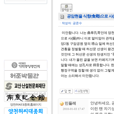
공암현을 식향(食鄕)으로 사
ㆍ작성자 : 공준수
미안합니다. 나는 曲阜孔哥인데 양천
으로 사(賜)하니 이로 말미암아 관적
양2동 구암공원 옆의 塔山 밑에 허
견훤을 정벌할 때 허선문 선생이 왕
것인데 그 허선문 선생의 탄생지인 “
니다. 내가 올린 글을 보면 카페지
말할 때에는 성孔자로 得音합니다. 
행정구역을 정할 때 생각 없이 그렇게
아는 소리해서 미안합니다.
안녕하세요, 
민들레
양천허씨대종회 홈페이지
이런 땐 자기
2010-01-03 17:47