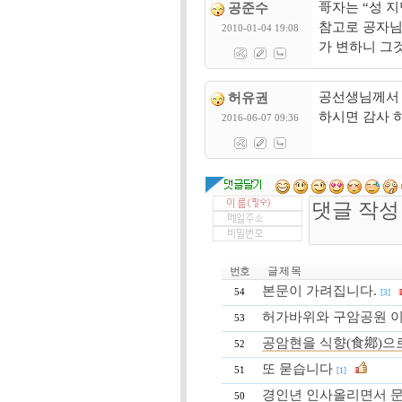
哥자는 “성 지
공준수
참고로 공자님
2010-01-04 19:08
가 변하니 그
공선생님께서 
허유권
하시면 감사 
2016-06-07 09:36
번호
글 제 목
본문이 가려집니다.
54
[3]
허가바위와 구암공원 
53
공암현을 식향(食鄕)으로
52
또 묻습니다
51
[1]
경인년 인사올리면서 
50