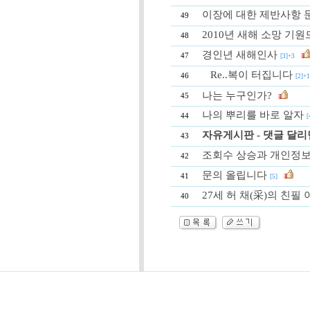
이장에 대한 제반사항 
49
2010년 새해 소망 기
48
경인년 새해인사
47
[3]+3
Re..복이 터집니다
46
[2]+
나는 누구인가?
45
나의 뿌리를 바로 알자
44
[
자유게시판 - 댓글 달리
43
조회수 상승과 개인정보
42
문의 올립니다
41
[5]
27세 허 채(采)의 친필
40