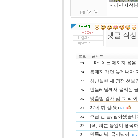
지리산 제석
번호
글 제 목
Re..아는 데까지 음
39
홈페지 개편 늦게나마 
38
허난설헌 새 영정 선보
37
민들레님께서 올리신 
36
맞춤법 검사 및 그 외 
35
27세 휘 집(集)
34
[2]
조금 긴 글, 담아왔습니
33
[책] 빠른 통일이 행복
32
민들레님, 국서님께
31
[3]+5