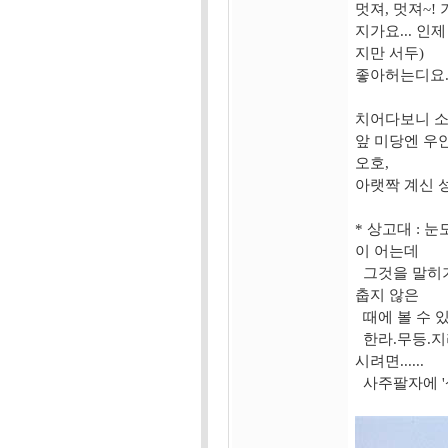
멋져, 멋져~!
지가요... 인
지만 서두)
좋아허는디요..
치어다보니 소
앞 미당엔 우
오호,
아랫짝 계신 성
* 상고대 : 
이 어는데
그것을 말히기
춥지 않은
때에 볼 수 있
한라.무등.지
시려면......
사주팔자에 '상