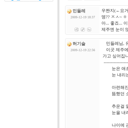
우짠지(←요거 
민들레
뎅?? ㅈㅅ~ ㅎ
2009-12-19 18:37
아... 좋죠.
제주엔 눈이 많
민들레님, 유
허기술
이곳 제주에는
2009-12-19 22:56
가고 싶어집니
------------------
눈은 애초부
눈 내리는 
아련해진 추억
뜸했던 소식
추운걸 알면
눈을 내려주시
나이에 관계