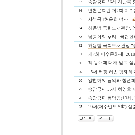
송암공파 36세 허찬국 충남
37
연천문화원 제7회 미수
36
사부곡 [허윤희 여사]
35
허용범 국회도서관장, 임
34
남종화의 뿌리...국립한국화
33
허용범 국회도서관장 "
32
제7회 미수문화제, 2018. 
31
책 동애에 대해 알고 
30
15세 허징 허손 형제의 후
29
양천허씨 응악파 청년회 창립
28
송암공파 35세 허영호 제주
27
송암공파 동악공(19세, 휘 영
26
19세(제주입도 5世) 
25