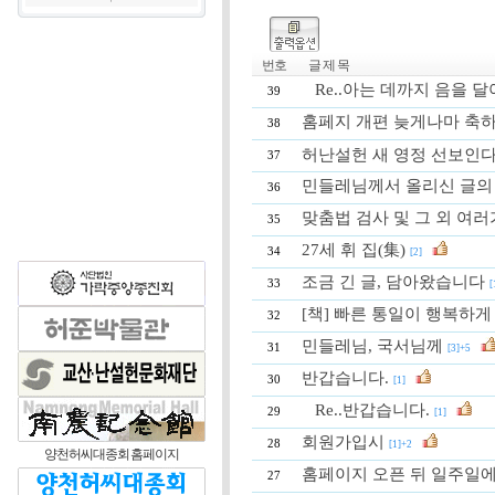
번호
글 제 목
Re..아는 데까지 음을 
39
홈페지 개편 늦게나마 축
38
허난설헌 새 영정 선보인
37
민들레님께서 올리신 글의
36
맞춤법 검사 및 그 외 여
35
27세 휘 집(集)
34
[2]
조금 긴 글, 담아왔습니다
33
[
[책] 빠른 통일이 행복하게
32
민들레님, 국서님께
31
[3]+5
반갑습니다.
30
[1]
Re..반갑습니다.
29
[1]
회원가입시
28
[1]+2
양천허씨대종회 홈페이지
홈페이지 오픈 뒤 일주일에
27