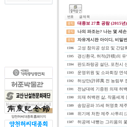
번호
글 제 목
대종보 27호 공람 (2015년)
나의 파조는? 나는 몇 세
자유게시판 아이디, 비밀번
고성 참의공 성묘 및 간담회(
1596
경신환국, 허적(許積)의 유악 사건
1595
판도좌랑공 설단, 포천시 
1594
운영위원 및 소파회장 연석회의, 
1593
허상만(許祥萬 전 농림부 장관)
1592
전남대에 기증된 의재 허백련 글씨
1591
의재 허백련 삶, 작품세계 논한
1590
송암공파 35세 허영호 제주테크
1589
위기에 처한 제주 사투리 [김수종
1588
양천허씨대종회 홈페이지
허공에 내뻗는 그리움의 꽃대궁
1587