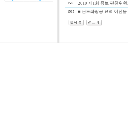
2019 제1회 종보 편찬위원회 개
1586
■ 판도좌랑공 묘역 이전을 
1585