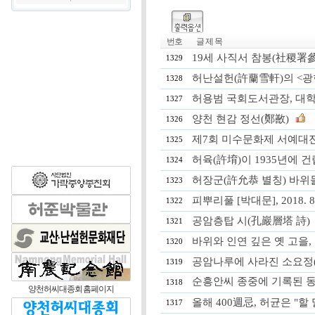
번호
글 제 목
19세 사직서 참봉(社稷署參
1329
허난설헌(許蘭雪軒)의 <광
1328
허용범 국회도서관장, 대학생 
1327
양천 현감 정선(鄭敾)
1326
제7회 미수문화제 서예대
1325
허육(許堉)이 1935년에 
1324
허장군(許允恭 별칭) 바위
1323
피뿌리풀 [박대문], 2018. 8.
1322
공암층탑 시(孔巖層塔 詩)
1321
바위와 인연 깊은 옛 고을, 공
1320
공암나루에 사라진 소요정
1319
순흥안씨 종중에 기록된 동
1318
양천허씨대종회 홈페이지
올해 400週忌, 허균은 "할 말이
1317