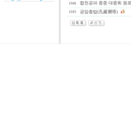
합천공파 종중 대종회 원로
1316
공암층탑(孔巖層塔)
1315