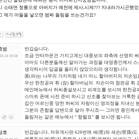
세손인건 알겠는데 대파는 뭔지 어디파인지궁금합니다.
시 소태면 청룡으로 아버지가 예전에 제사,시제??? 지내러가시곤했었
고 제가 아들을 낳으면 범짜 돌림을 쓰는건가요?
반갑습니다.
효범
조금 안타까운건 가지고계신 대종보의 좌측에 선명히 
03-24 19:58
아마도 다른분들께선 알아가는 과정을 대영종인께서 스
생각하시어 답글을 올리지 않았으리라 생각됩니다.
派(파)는 나무의 가지처럼 내가 어느 할아버지의 자손임
우선 한천공파 휘 (잠) 할아버님의 자손이며 참판공 휘
메인메뉴에서 허씨총설보시고 파계도를 보시며 한천공
스마트 폰에 사전 준비 하시고 선조를 찿아보는 거룩한 
집안 어르신중 양천 허씨의 자랑이신 영의정을 지내신 
그분의 존함을 답변으로 달아 주시죠~~ 그러면 종인께
돌림자는 같은 메뉴에서 " 항렬표" 를 보시면 됩니다.
반갑습니다. 자유게시판 628번에 세(世)와 세손(世孫)도
장호