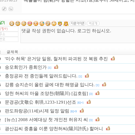
예를들어 범(範)자 항렬은 시조(1世)로부터 36세이고, 
03-25 00:23
호
글 제 목
'미수 허목' 은거당 일원, 철저히 파괴된 것 복원 추진
9
숭모회인가 종회인가
8
[1]
충정공파 전 종인들께 알려드립니다.
7
[1]
강릉 승지손이 올린 글에 대한 해명글 입니다.
6
[1]
양천 허씨의 마을 조양천(朝陽川) [김호림]
5
[3]
문경공(文敬公 휘珙,1233-1291)선조
4
[6]+1
판도좌랑공(11세)시제 일정 알림
3
[6]+9
[뉴스] 2008 서예대상 첫 개인전 허유지 씨
2
[3]
광산김씨 중흥을 이룬 양천허씨(陽川許氏) 할머니
1