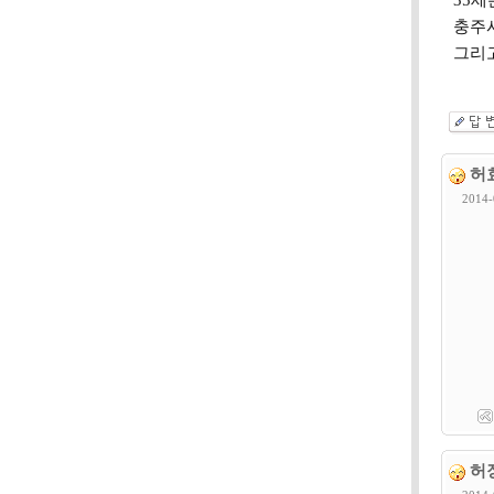
35
충주
그리
허
2014-
허