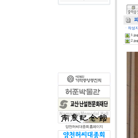
파
ㆍ작성자
1.jp
2.jp
양천허씨대종회 홈페이지