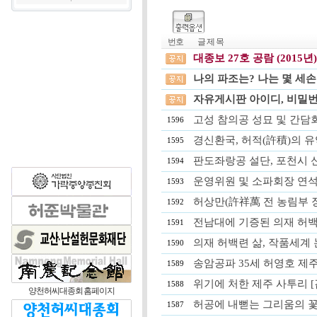
번호
글 제 목
대종보 27호 공람 (2015년)
나의 파조는? 나는 몇 세
자유게시판 아이디, 비밀번
고성 참의공 성묘 및 간담회(
1596
경신환국, 허적(許積)의 유악 사건
1595
판도좌랑공 설단, 포천시 
1594
운영위원 및 소파회장 연석회의, 
1593
허상만(許祥萬 전 농림부 장관)
1592
전남대에 기증된 의재 허백련 글씨
1591
의재 허백련 삶, 작품세계 논한
1590
송암공파 35세 허영호 제주테크
1589
위기에 처한 제주 사투리 [김수종
1588
양천허씨대종회 홈페이지
허공에 내뻗는 그리움의 꽃대궁
1587