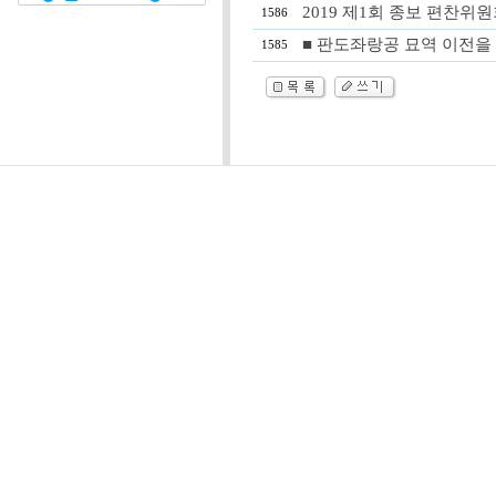
2019 제1회 종보 편찬위원회 개
1586
■ 판도좌랑공 묘역 이전을 
1585