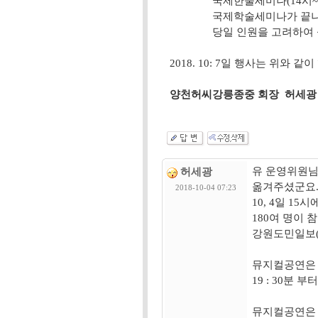
국제한술세미나(14시~18시)
국제학술세미나가 끝나면
당일 인원을 고려하여 
2018. 10: 7일 행사는 위와 같
양천허씨강릉종중 회장 허세광 
유 운영위원
허세광
옮겨주셨군요
2018-10-04 07:23
10, 4일 1
180여 명이
강원도민일보(20
뮤지컬공연은 1
19 : 30분
뮤지컬공연은 