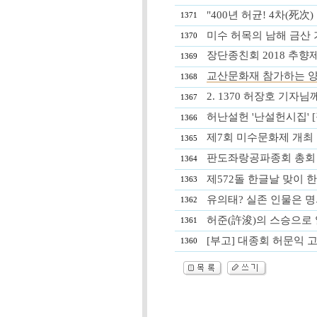
"400년 허균! 4차(死次
1371
미수 허목의 남해 금산 
1370
장단종친회 2018 추향
1369
교산문화재 참가하는 
1368
2. 1370 허장호 기
1367
허난설헌 '난설헌시집' 
1366
제7회 미수문화제 개최
1365
판도좌랑공파종회 총회 
1364
제572돌 한글날 맞이 
1363
유의태? 실존 인물은 명
1362
허준(許浚)의 스승으로 
1361
[부고] 대종회 허문익 고
1360