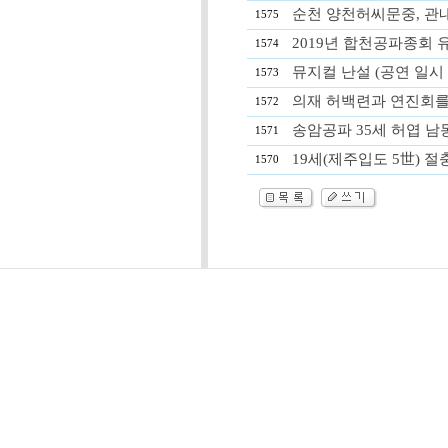
순천 양천허씨문중, 관내 1
1575
2019년 합천공파종회 
1574
뮤지컬 난설 (공연 일시 : 20
1573
의재 허백련과 연진회를 조명
1572
송암공파 35세 허엽 남동회 
1571
19세(제주입도 5世) 
1570