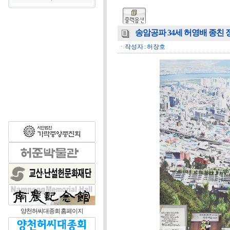
송암공파 34세 허영배 종친 장학기
ㆍ작성자 : 허장호
양천허씨대종회 홈페이지