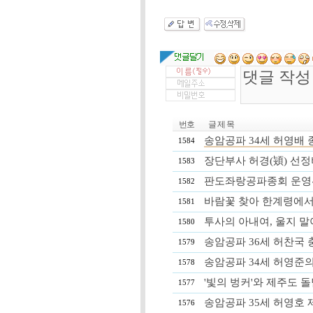
번호
글 제 목
송암공파 34세 허영배 종친 
1584
장단부사 허경(熲) 선정
1583
판도좌랑공파종회 운영위원회 
1582
바람꽃 찾아 한계령에서 대청
1581
투사의 아내여, 울지 말아요
1580
송암공파 36세 허찬국 충남
1579
송암공파 34세 허영준의 풍시
1578
'빛의 벙커'와 제주도 돌담길 
1577
송암공파 35세 허영호 제주
1576