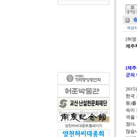
송
ㆍ작성자
[허영
제주
[제
군의 
201
한국 
동)를
숙이 
국을 
졌다.
양천허씨대종회 홈페이지
많습니