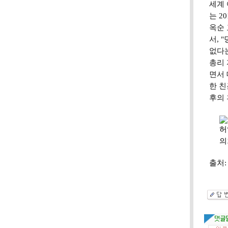
세계 
는 2
옥순 
서, 
없다는
총리 
면서 
한 친
후의 
허
의
출처