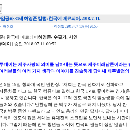
암공파 34세 허영준 칼럼: 한국에 매료되어, 2018. 7. 11.
 : 허장호
ㆍ작성일 : 2018-07-13 (금) 20:55
준] 한국에 매료되어
허영준/ 수필가, 시인
투데이
|
승인
2018.07.11 00:52
주투데이는 제주사랑의 의미를 담아내는 뜻으로 제주미래담론이라는 칼
여러분들의 여러 가지 생각과 이야기를 진솔하게 담아내 제주발전의 
5년 5월 19일 청와대 국빈 만찬장. "저희는 한국 전화기로 전화하고
자동차를 타고 또 한국 컴퓨터로 일하고 한국 TV로 좋아하는 경기(운
 시청하고 있습니다. 한국은 이미 12억 인도 국민의 일상생활 속에 깊
들어와 있습니다." 만찬장에 큰 박수가 저절로 터져 나왔다. 당시 한
국빈방문 중인 나렌드라 모디 인도 총리의 만찬 답사다. 답사가 이어
 " 특히 인도의 젊은 세대는 휴대전화 스크린을 보면서 보내는 시간이
다. 그렇기 때문에 인도 청년들 사이에 한국의 팬들이 정말 많습니