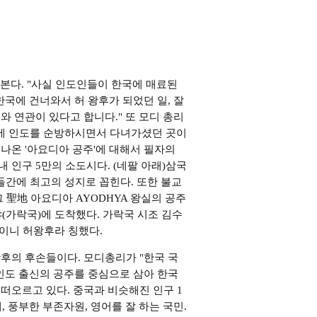
어본다. "사실 인도인들이 한국에 매료된
한국에 건너와서 허 왕후가 되었던 일, 잘
도와 연관이 있다고 합니다." 또 모디 총리
전에 인도를 순방하시면서 다녀가셨던 곳이
나온 '아요디아 공주'에 대해서 필자의
내 인구 5만의 소도시다. (네팔 아래)삼국
간에 최고의 성지로 꼽힌다. 또한 불교
 聖地 아요디아 AYODHYA 왕실의 공주
야(가락국)에 도착했다. 가락국 시조 김수
玉이니 허왕후라 칭했다.
후의 후손들이다. 모디총리가 "한국 국
 인도 출신의 공주를 중심으로 삼아 한국
떠오르고 있다. 중국과 비슷해진 인구 1
인재, 풍부한 부존자원, 영어를 잘 하는 국민.