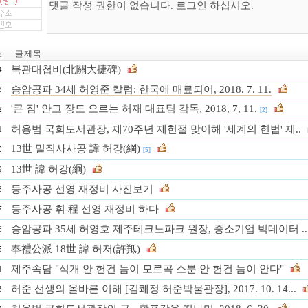
호
글 제 목
북관대첩비(北關大捷碑)
4
송암공파 34세 허영준 칼럼: 한국에 매료되어, 2018. 7. 11.
3
'큰 짐' 안고 장도 오르는 허재 대표팀 감독, 2018, 7, 11.
2
[2]
허용범 국회도서관장, 제70주년 제헌절 맞이해 '세계의 헌법' 제..
1
13世 밀직사사공 諱 허강(綱)
0
[5]
13世 諱 허강(綱)
9
동주사공 선영 재정비 사진보기
8
동주사공 휘 程 선영 재정비 하다
7
송암공파 35세 허영호 제주테크노파크 원장, 중소기업 빅데이터 ..
6
奉禮公派 18世 諱 허저(許羝)
5
제주속담 "식개 안 헌건 놈이 모르곡 소분 안 헌건 놈이 안다"
4
허준 선생의 올바른 이해 [김쾌정 허준박물관장], 2017. 10. 14...
3