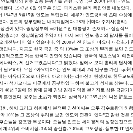
 인도에서의 한류 열풍 분위기를 전했다. 영국은 200여 년이나 인도
배했다. 1947년 6월 영국은 인도, 파키스탄 분리 독립안을 내놓았다.
 1947년 8월15일 인도는 독립했다. 네루가 인도공화국 초대 수상에
다. 인도의 정부형태는 내각책임제다. 28개 州마다 주지사(총리),
부 장관이 있다. 중앙정부에 국가원수인 대통령이 존재하나 실질적으
상(총리)이 정상회담의 주역이다. 다시 모디 인도 총리의 답사를 들
오래전부터의 일이었습니다. 약 2000년 전 인도의 아요디아 公主가 
것입니다. 지금도 한국 국민 중 약 10%는 그 조상의 뿌리를 보면 인
“개인적으로도 저는 한국과 인연이 있습니다. 한국의 혜초스님이 예
베나라스, 제 선거구였습니다”고 밝혔다. 앞에서 모디 총리의 답사에 
 필요하다. 우선 <아요디아>는 인도 최대의 2억 인구를 가진 u.p.州 
에는 아유타국으로 나온다. 아요디아는 라마신이 탄생지로 힌두교도들
시자 석가모니도 이곳에서 공부하였다 하여 불교의 성지로 삼는다. 그
기 48년 7월에 먼 항해 끝에 경남 김해지역을 본거지로 삼은 금관가
 혼인했다. 공주는 王后가 되었다. 삼국유사(1285년)에 나온 許皇
씨, 허씨 그리고 허씨에서 분적된 인천이씨는 모두 김수로왕과 허왕
 약 10%는 그 조상의 뿌리를 보면 인도와 연관이 있다"고 말한 것은
후손들을 강조한 부문이다. 오늘날 인도는 세계경제의 성장엔진으로 
 세계 4위의 소비시장, 3억의 중산층, 7-8%의 고도성장, 풍부한 IT 