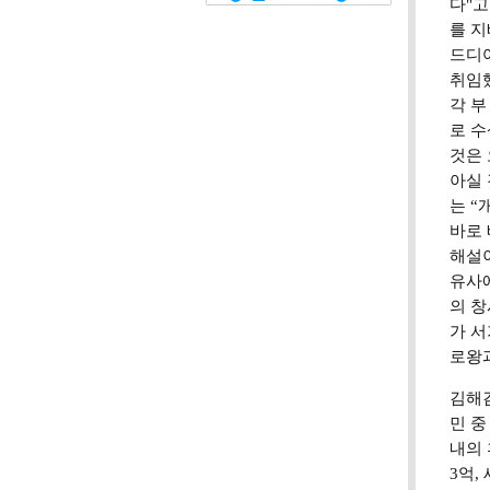
다"고
를 지
드디어
취임했
각 
로 수
것은 
아실 
는 
바로 
해설이
유사
의 창
가 서
로왕과
김해김
민 중
내의 
3억,