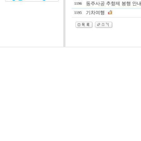
동주사공 추향제 봉행 안
1196
기차여행
1195