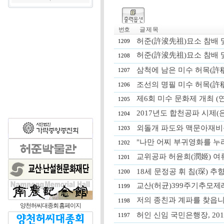
번호
글 제 목
허준(許浚先祖)묘소 참배 및 추모
1209
허준(許浚先祖)묘소 참배 및 추모
1208
삼척에 남은 미수 허목(許
1207
조선의 명필 미수 허목(許
1206
제6회 미수 문화제 개최 (
1205
2017년도 합천공파 시제(
1204
외돌개 파도와 맥문아재비를 보
1203
"나만 어찌 부귀영화를 누리
1202
교위공파 허윤희(潤姬) 
1201
18세 문정공 휘 침(琛) 추
1200
교산(허균)399주기추모
1199
저의 종친과 계파를 찾읍
1198
양천허씨대종회 홈페이지
허인 신임 국민은행장, 2017.
1197