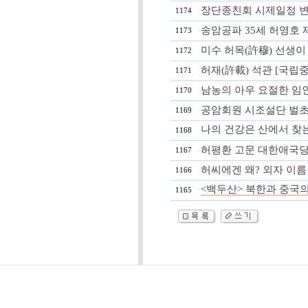
장단종친회 시제일정 변
1174
송암공파 35세 허영호 
1173
미수 허목(許穆) 선생이
1172
허재(許載) 석관 [국립
1171
남농의 아우 요절한 임인
1170
공암회원 시조설단 벌초
1169
나의 건강은 산에서 찾
1168
허평환 고문 대한애국당
1167
허씨에겐 왜? 외자 이름 
1166
<백두산> 북한과 중국의
1165