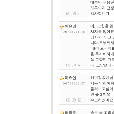
대부님과 용진
하루속히 전쟁
감사합니다.
예, 고향을 
허유권
시지를 않아요
2017-08-21 11:58
강 다리가 그
니다.조부께서
내려 오시지를
을 무자비하개
쪽 고향인 저
다. 고맙습니
허현강종친님 
허효연
저는 양천허
2017-08-21 21:57
둘러보고싶어요
면 좋겠어요.
수고하셨어요.
종은 글 고맙
허장호