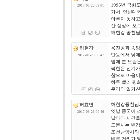
1996년 국
2017-08-22 09:01
가서, 연변대
아루지 못하고
산 정상에 오
허현강 종친님
용진공과 송암
허현강
단동에서 낮에
2017-08-23 00:47
밤에 본 모습
북한은 전기가
참으로 마음이
하루 빨리 평
우리의 일가친
허현강종친님의
허효연
엣날 중국이 
2017-08-26 00:46
날마다 시간을
도문시는 변강
조선남양시의
비록 거리가 