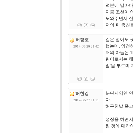
덕분에 날마다
지금 조선이
도와주면서 신
저의 파 종친
길은 멀어도 핏
허장호
했는데, 양천
2017-08-26 21:42
저의 아들은 
린이로서는 해
일'을 부르며
분단지역인 연
허현강
다.
2017-08-27 01:11
허구헌날 죽고
성장을 하면서
된 것에 대하