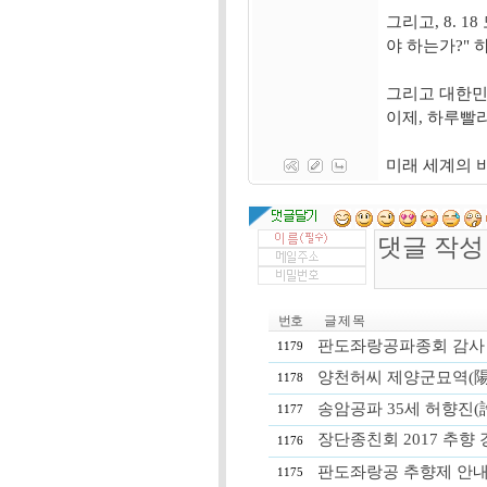
그리고, 8. 
야 하는가?" 
그리고 대한민
이제, 하루빨
미래 세계의 
번호
글 제 목
판도좌랑공파종회 감사 교체, 
1179
양천허씨 제양군묘역(陽川許氏
1178
송암공파 35세 허향진(許香
1177
장단종친회 2017 추향
1176
판도좌랑공 추향제 안
1175