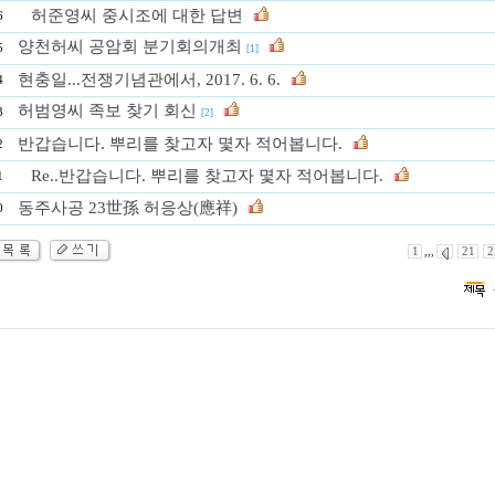
허준영씨 중시조에 대한 답변
6
양천허씨 공암회 분기회의개최
5
[1]
현충일...전쟁기념관에서, 2017. 6. 6.
4
허범영씨 족보 찾기 회신
3
[2]
반갑습니다. 뿌리를 찾고자 몇자 적어봅니다.
2
Re..반갑습니다. 뿌리를 찾고자 몇자 적어봅니다.
1
동주사공 23世孫 허응상(應祥)
0
1
,,,
21
2