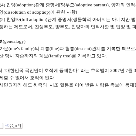
입양(adoption)관계 증명서[양부모(adoptive parents), 양자의 인적사항(pe
(dissolution of adoptiop)에 관한 사항]
 친양자(full adoption)관계 증명서(생물학적 아버지는 아니지만
정하는 제도로서, 친생부모, 양부모, 친양자의 인적사항 및 입양 및 
보(genealogy)
(one's family)의 계통(line)과 혈통(descent)관계를 기록한 책으로서 
찬 당시 자손까지의 계보(family tree)를 기록하고 있다.
 "대한민국 국민만이 호적에 등제한다" 라는 호적법이 2007년 7월 
제할 수 없어서 호적이 없다
시민권자라 해도 씨족의 시조 혈통을 이어 받은 사람은 족보에 등재할