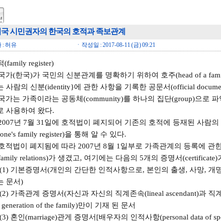
국 시민권자의 한국의 호적과 족보관계
: 허유
ㆍ작성일 : 2017-08-11 (금) 09:21
(family register)
국가(한국)가 국민의 신분관계를 명확하기 위하여 호주(head of a famil
사람의 신분(identity}에 관한 사항을 기록한 공문서(official documents
국가는 가족이라는 공동체(community)를 하나의 집단(group)으로 
 사용하여 왔다.
2007년 7월 31일에 호적법이 폐지되어 기존의 호적에 등재된 사람의 정
 one's family register)을 통해 알 수 있다.
호적법이 폐지됨에 따라 2007년 8월 1일부로 가족관계의 등록에 관한
f family relations)가 생겼고, 여기에는 다음의 5개의 증명서(certificate
 기본증명서(개인의 간단한 인적사항으로, 본인의 출생, 사망, 개명(chan
 문서)
가족관계 증명서(자신과 자신의 직계존속(lineal ascendant)과 직계비속(lin
 generation of the family)만이 기재 된 문서
 혼인(marriage)관게 증명서[배우자의 인적사항(personal data of s