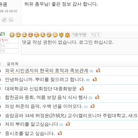
허유 총무님! 좋은 정보 감사 합니다.
유권
08-18 08:02
호
글 제 목
외국 시민권자의 한국의 호적과 족보관계
4
[1]
안녕하십니까. 뿌리를 찾으려고 합니다.
3
[8]
대제학공파 신임회장단 대종회방문
2
합천공파 종회, 여름 보양 음식 식사 행사
1
[2]
의성 허준의 음덕, 수백 년을 이어오다.
0
[1]
송암공파 34세 허정윤(許禎允) 교수(캘리포니아 주립대학교, 새크.
9
저의 뿌리를 알고싶습니다
8
[1]
중시조를 알고 싶습니다.
7