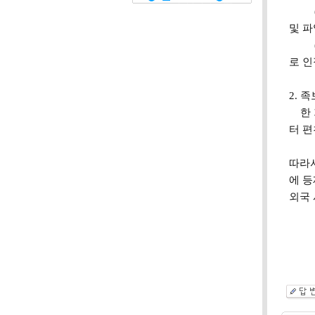
(4) 
및 파양
(5)
로 인
2. 족
한 가문
터 편
따라서
에 등
외국 