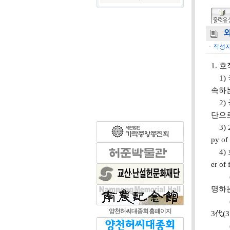
외
ㆍ작성자 
1. 호적
1) 
속하는 
2) 
단으로
3) 
py of
4) 
er o
(1)
명하는
(2) 
양천허씨대종회 홈페이지
3代(3
(3)