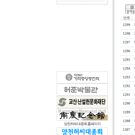
번호
1299
1298
1297
1296
1295
1294
1293
1292
1291
1290
1289
1288
양천허씨대종회 홈페이지
1287