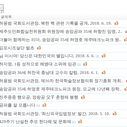
글 제 목
허용범 국회도서관장, 북한 핵 관련 기록물 공개, 2018. 6. 19.
제주도민화합실천위원회 위원장에 송암공파 35세 허향진 임명, 2..
더불어 함께하는 리더, 송암공파 35세 허영호 제주테크노파크 원..
김포시조설단 벌초
님 이시여! 당신은 대한민국의 별입니다, 2018. 6. 6.
[1]
허지영, 1등 성적으로 해병대 소위에 임관
[2]
송암공파 36세 허찬국 충남대 교수의 칼럼, 2018. 6. 1.
허용범 국회도서관장, 제16차 한국학술정보협의회 정기총회 개최..
송암공파 35세 허영호 제주테크노파크 원장, 모교에 12년째 장학..
진주종중 행오공, 정랑공 父子 춘향제 봉행
공파를 잘 모릅니다
[1]
허용범 국회도서관장, '최신외국입법정보' 발간, 2018. 5. 10.
429주기 난설헌 추모 헌다례 및 문화제
[1]