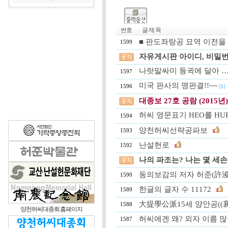
번호
글 제 목
■ 판도좌랑공 묘역 이전을 
1599
자유게시판 아이디, 비밀번
나랏말싸미 듕귁에 달아 
1597
미국 판사의 명판결!!~~
1596
[1]
대종보 27호 공람 (2015년)
허씨 영문표기 HEO를 HU
1594
양천허씨선략공파보
1593
난설헌로
1592
나의 파조는? 나는 몇 세
동의보감의 저자 허준(許浚)선생
1590
한글의 글자 수 11172
1589
大提學公派15세 양안공((襄
1588
양천허씨대종회 홈페이지
허씨에겐 왜? 외자 이름 많을
1587