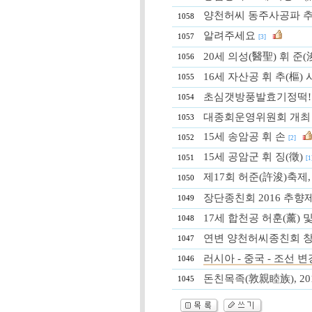
양천허씨 동주사공파 
1058
알려주세요
1057
[3]
20세 의성(醫聖) 휘 준(浚) 
1056
16세 자산공 휘 추(樞) 시향제
1055
초심갯방풍발효기정떡!맛
1054
대종회운영위원회 개최
1053
15세 송암공 휘 손
1052
[2]
15세 공암군 휘 징(徵)
1051
[1
제17회 허준(許浚)축제, 20
1050
장단종친회 2016 추향
1049
17세 합천공 허훈(薰) 
1048
연변 양천허씨종친회 창
1047
러시아 - 중국 - 조선 변경(邊
1046
돈친목족(敦親睦族), 2016.
1045