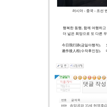
러시아 - 중국 - 조선 변경(邊境
행복한 동행, 함께 여행하고
더 넓은 희망으로 또 다른 우
今日我行跡(금일아행적). 오
遂作後人程(수작후인정). 마
번호
글 제 목
송암공파 35세 허영호(許
1059