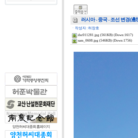
러시아 - 중국 - 조선 변경(邊境), 2
ㆍ작성자 : 허장호
dsc011281.jpg
(561KB) (Down:1617)
sam_0608.jpg
(546KB) (Down:1756)
양천허씨대종회 홈페이지