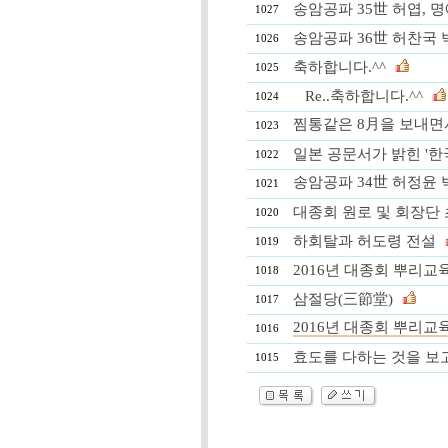
송암공파 35世 허엽, 명예박
1027
송암공파 36世 허찬국 박사, 
1026
축하합니다.^^
1025
Re..축하합니다.^^
1024
찜통같은 8月을 보내면
1023
일본 공문서가 밝힌 '한
1022
송암공파 34世 허정윤 박사, 
1021
대종회 원로 및 회장단 
1020
하회탈과 허도령 전설
1019
2016년 대종회 뿌리교육
1018
삼절당(三節堂)
1017
2016년 대종회 뿌리교
1016
효도를 다하는 것을 보
1015