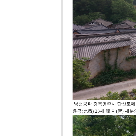
낭천공파 경북영주시 단산로에 위
윤공(允恭) 23세 諱 지(智) 세