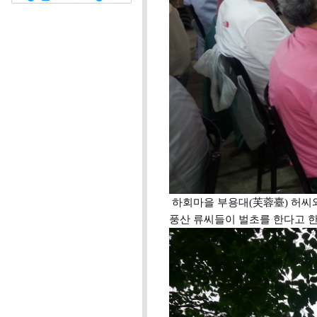
하회마을 부용대(芙蓉臺) 허씨
풍산 류씨들이 벌초를 한다고 한