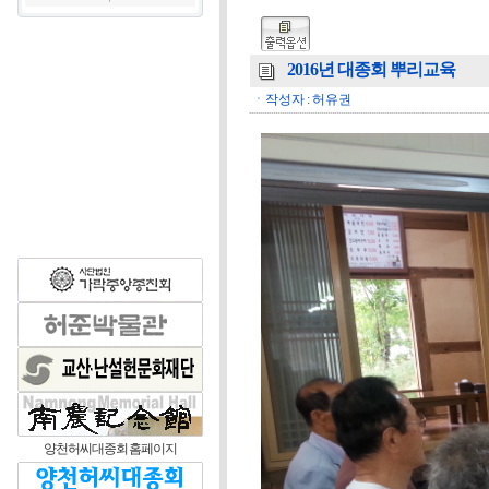
2016년 대종회 뿌리교육
ㆍ작성자 : 허유권
양천허씨대종회 홈페이지