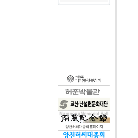
양천허씨대종회 홈페이지