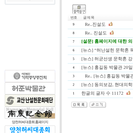
번호
글 제 목
Re..진설도
9
Re.. 진설도
8
[설문] 홈페이지에 대한 
7
[뉴스] “허난설헌 문학혼
6
[뉴스] 허균선생 문학혼 
5
[뉴스] 홍길동 박물관 20
4
Re.. [뉴스] 홍길동 박물
3
[뉴스] 동의보감, 현대의
2
한글의 글자 수 11172
1
양천허씨대종회 홈페이지