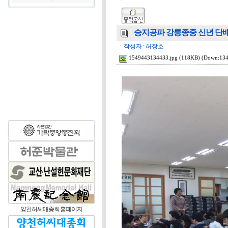
승지공파 강릉종중 신년 단배식 [허세
ㆍ작성자 : 허장호
1549443134433.jpg
(118KB) (Down:134
양천허씨대종회 홈페이지