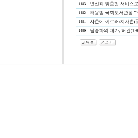
변신과 맞춤형 서비스로 살아
1483
허용범 국회도서관장 "우
1482
사촌에 이르러:지사촌(至
1481
남종화의 대가, 허건(190
1480