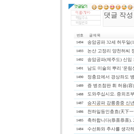
번호
글 제 목
송암공파 32세 허두일(192
1494
논산 고정리 양천허씨 정려, 
1493
송암공파(제주도) 신임 회
1492
남도 미술의 뿌리 '운림산방
1491
정충묘에서 경상좌도 병마
1490
증 병조참판 휘 허용(容
1489
도와주십시요. 증외조부
1488
승지공파 강릉종중 신년 단배
1487
천하일등인충효(天下一等
1486
축하합니다(恭喜恭喜). 201
1485
수선화와 추사를 생각하며 [임
1484