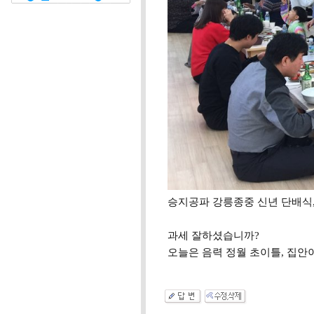
승지공파 강릉종중 신년 단배식, 201
과세 잘하셨습니까?
오늘은 음력 정월 초이틀, 집안