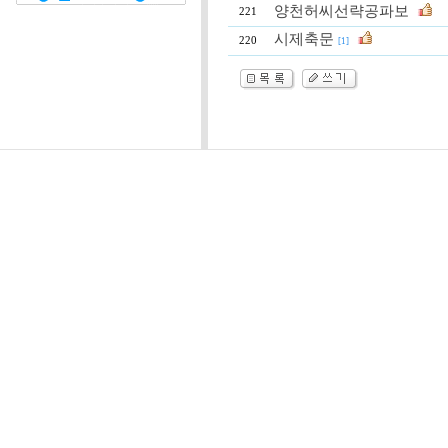
양천허씨선략공파보
221
시제축문
220
[1]