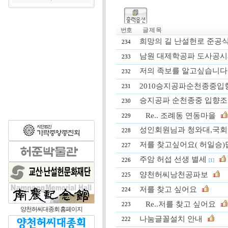
번호
글 제 목
희망의 길 난설헌로 준공식
234
남원 대제학공파 도사공시
233
저의 족보를 알고싶습니다
232
2010승지공파순천종중입
231
승지공파 순천종중 입향조
230
Re.. 조례동 연동마을
229
성인회원님과 청와대,국회
228
저를 찾고싶어요( 허일승)
227
주암 허섭 선생 별세
226
[1]
양천허씨낭천공파보
225
저를 찾고 싶어요
224
Re..저를 찾고 싶어요
223
양천허씨대종회 홈페이지
나눔글꼴설치 안내
222