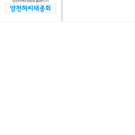
양천허씨대종회 홈페이지
제2조 (운영방침)
대종회와 회원 및 비회
정관을 위반하지 않는 범
제3조 (운영위원회)
운영자는 본 웹 사
협의하기 위해 “양
“위원회”라 한다)를
정관이 정한 임원회 
장은 대종회 회장이
위원회는 다음 각 호
1) 웹 사이트 운영
정 등에 관한 사항
2) 웹 사이트 시스
3) 회원의 자격 심사