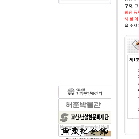
구축, 
회원 등
시 불 
을 주셔야
제1조
제2조
대종