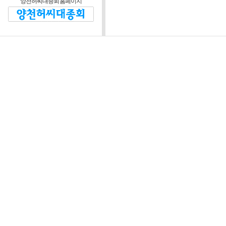
양천허씨대종회 홈페이지
제2조 (운영방침)
대종회와 회원 및 비회
정관을 위반하지 않는 범
제3조 (운영위원회)
운영자는 본 웹 사
협의하기 위해 “양
“위원회”라 한다)를
정관이 정한 임원회 
장은 대종회 회장이
위원회는 다음 각 호
1) 웹 사이트 운영
정 등에 관한 사항
2) 웹 사이트 시스
3) 회원의 자격 심사