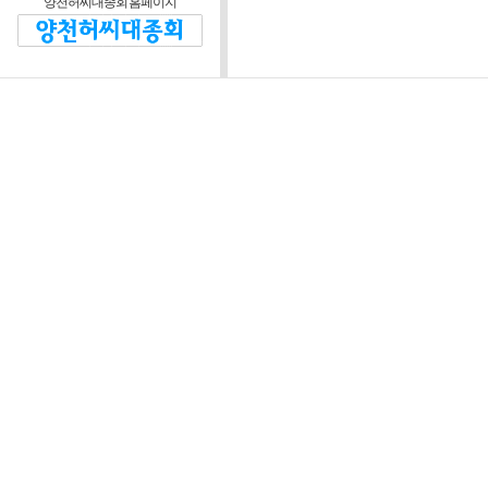
양천허씨대종회 홈페이지
제2조 (운영방침)
대종회와 회원 및 비회
정관을 위반하지 않는 범
제3조 (운영위원회)
운영자는 본 웹 사
협의하기 위해 “양
“위원회”라 한다)를
정관이 정한 임원회 
장은 대종회 회장이
위원회는 다음 각 호
1) 웹 사이트 운영
정 등에 관한 사항
2) 웹 사이트 시스
3) 회원의 자격 심사