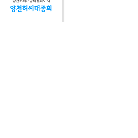
양천허씨대종회 홈페이지
제2조 (운영방침)
대종회와 회원 및 비회
정관을 위반하지 않는 범
제3조 (운영위원회)
운영자는 본 웹 사
협의하기 위해 “양
“위원회”라 한다)를
정관이 정한 임원회 
장은 대종회 회장이
위원회는 다음 각 호
1) 웹 사이트 운영
정 등에 관한 사항
2) 웹 사이트 시스
3) 회원의 자격 심사