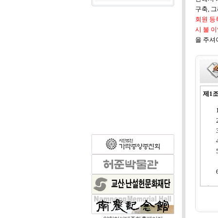
구축, 
회원 등
시 불 
을 주셔야
제1조
제2조
대종