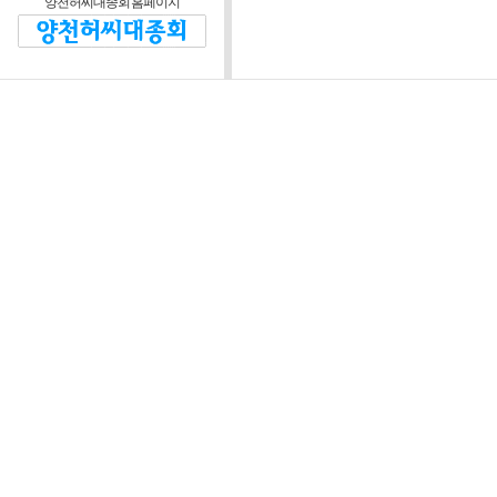
양천허씨대종회 홈페이지
제2조 (운영방침)
대종회와 회원 및 비회
정관을 위반하지 않는 범
제3조 (운영위원회)
운영자는 본 웹 사
협의하기 위해 “양
“위원회”라 한다)를
정관이 정한 임원회 
장은 대종회 회장이
위원회는 다음 각 호
1) 웹 사이트 운영
정 등에 관한 사항
2) 웹 사이트 시스
3) 회원의 자격 심사