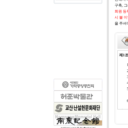
구축, 
회원 등
시 불 
을 주셔야
제1조
제2조
대종