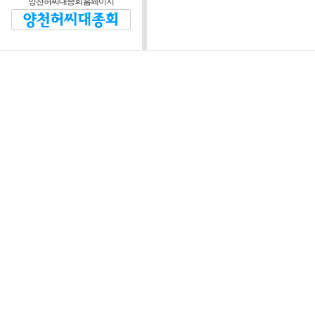
양천허씨대종회 홈페이지
제2조 (운영방침)
대종회와 회원 및 비회
정관을 위반하지 않는 범
제3조 (운영위원회)
운영자는 본 웹 사
협의하기 위해 “양
“위원회”라 한다)를
정관이 정한 임원회 
장은 대종회 회장이
위원회는 다음 각 호
1) 웹 사이트 운영
정 등에 관한 사항
2) 웹 사이트 시스
3) 회원의 자격 심사