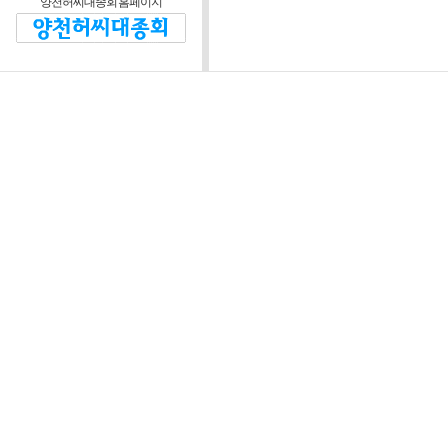
양천허씨대종회 홈페이지
제2조 (운영방침)
대종회와 회원 및 비회
정관을 위반하지 않는 범
제3조 (운영위원회)
운영자는 본 웹 사
협의하기 위해 “양
“위원회”라 한다)를
정관이 정한 임원회 
장은 대종회 회장이
위원회는 다음 각 호
1) 웹 사이트 운영
정 등에 관한 사항
2) 웹 사이트 시스
3) 회원의 자격 심사