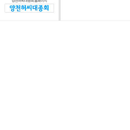
양천허씨대종회 홈페이지
제2조 (운영방침)
대종회와 회원 및 비회
정관을 위반하지 않는 범
제3조 (운영위원회)
운영자는 본 웹 사
협의하기 위해 “양
“위원회”라 한다)를
정관이 정한 임원회 
장은 대종회 회장이
위원회는 다음 각 호
1) 웹 사이트 운영
정 등에 관한 사항
2) 웹 사이트 시스
3) 회원의 자격 심사