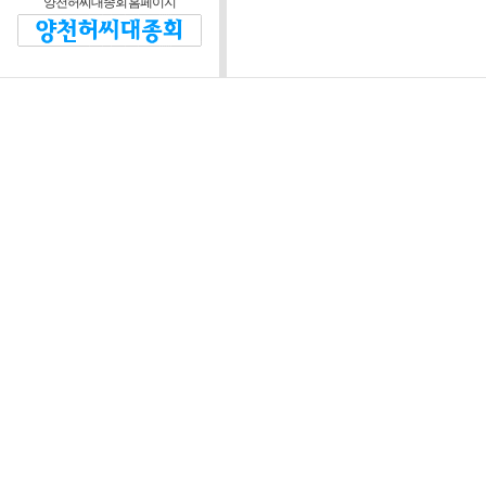
양천허씨대종회 홈페이지
제2조 (운영방침)
대종회와 회원 및 비회
정관을 위반하지 않는 범
제3조 (운영위원회)
운영자는 본 웹 사
협의하기 위해 “양
“위원회”라 한다)를
정관이 정한 임원회 
장은 대종회 회장이
위원회는 다음 각 호
1) 웹 사이트 운영
정 등에 관한 사항
2) 웹 사이트 시스
3) 회원의 자격 심사