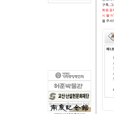
구축, 
회원 등
시 불 
을 주셔야
제1조
제2조
대종