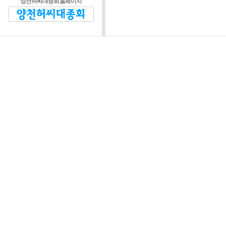
양천허씨대종회 홈페이지
제2조 (운영방침)
대종회와 회원 및 비회
정관을 위반하지 않는 범
제3조 (운영위원회)
운영자는 본 웹 사
협의하기 위해 “양
“위원회”라 한다)를
정관이 정한 임원회 
장은 대종회 회장이
위원회는 다음 각 호
1) 웹 사이트 운영
정 등에 관한 사항
2) 웹 사이트 시스
3) 회원의 자격 심사