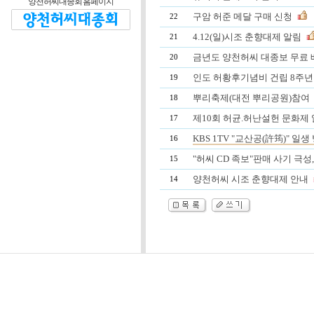
양천허씨대종회 홈페이지
구암 허준 메달 구매 신청
22
4.12(일)시조 춘향대제 알림
21
금년도 양천허씨 대종보 무료 
20
인도 허황후기념비 건립 8주년
19
뿌리축제(대전 뿌리공원)참여
18
제10회 허균.허난설헌 문화제 알
17
KBS 1TV "교산공(許筠)" 일생
16
"허씨 CD 족보"판매 사기 극성
15
양천허씨 시조 춘향대제 안내
14