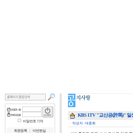
KBS 1TV "교산공(許筠)" 
비밀번호 기억
ㆍ작성자 : 대종회
｜
회원등록
비번분실