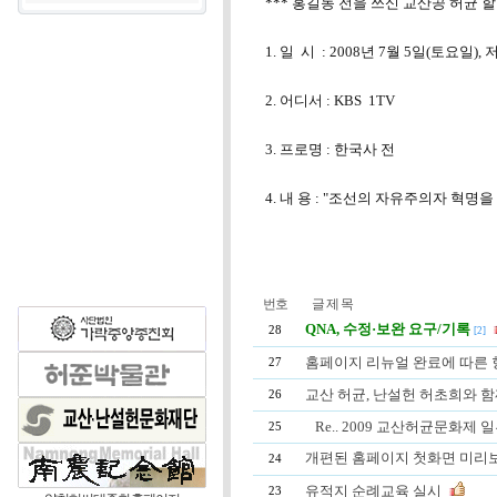
*** 홍길동 전을 쓰신 교산공 허균
1. 일 시 : 2008년 7월 5일(토요일), 
2. 어디서 : KBS 1TV
3. 프로명 : 한국사 전
4. 내 용 : "조선의 자유주의자 혁명
번호
글 제 목
QNA, 수정·보완 요구/기록
28
[2]
홈페이지 리뉴얼 완료에 따른 
27
교산 허균, 난설헌 허초희와 
26
Re.. 2009 교산허균문화제
25
개편된 홈페이지 첫화면 미리
24
유적지 순례교육 실시
23