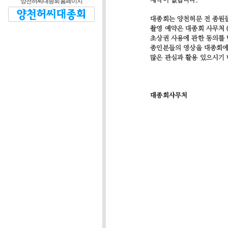
양천허씨대종회 홈페이지