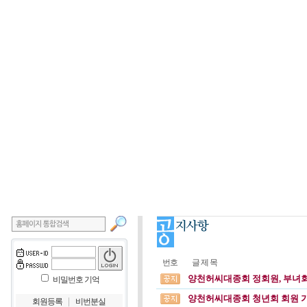
번호
글 제 목
양천허씨대종회 정회원, 부녀회
비밀번호 기억
양천허씨대종회 청년회 회원 
｜
회원등록
비번분실