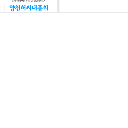
양천허씨대종회 홈페이지