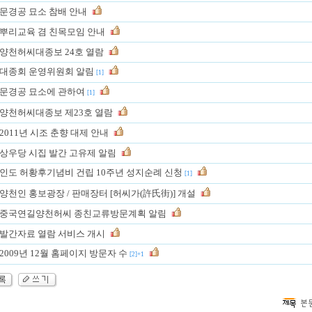
문경공 묘소 참배 안내
뿌리교육 겸 친목모임 안내
양천허씨대종보 24호 열람
대종회 운영위원회 알림
[1]
문경공 묘소에 관하여
[1]
양천허씨대종보 제23호 열람
2011년 시조 춘향 대제 안내
상우당 시집 발간 고유제 알림
인도 허황후기념비 건립 10주년 성지순례 신청
[1]
양천인 홍보광장 / 판매장터 [허씨가(許氏街)] 개설
중국연길양천허씨 종친교류방문계획 알림
발간자료 열람 서비스 개시
2009년 12월 홈페이지 방문자 수
[2]+1