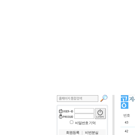
번호
비밀번호 기억
43
42
｜
회원등록
비번분실