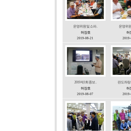
운영위원 및 소파..
운영위원 
허장호
허
2019-08-21
2019-
2019 제1회 종보 ..
판도좌랑공
허장호
허
2019-08-07
2019-