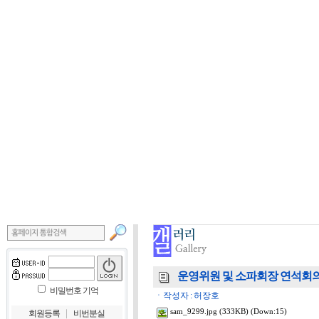
운영위원 및 소파회장 연석회의, 201
비밀번호 기억
ㆍ작성자 : 허장호
｜
sam_9299.jpg
(333KB) (Down:15)
회원등록
비번분실