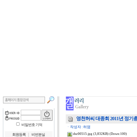
영천허씨 대종회 2011년 정기총
비밀번호 기억
ㆍ작성자 : 허염
｜
dsc00515.jpg
(3,832KB) (Down:100)
회원등록
비번분실