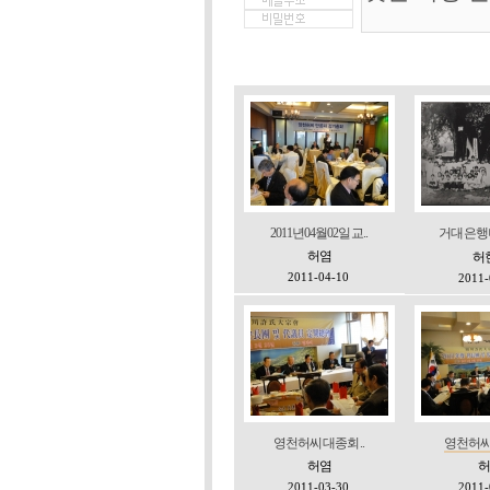
2011년04월02일 교..
거대 은행나
허염
허
2011-04-10
2011-
영천허씨 대종회 ..
영천허씨 
허염
허
2011-03-30
2011-