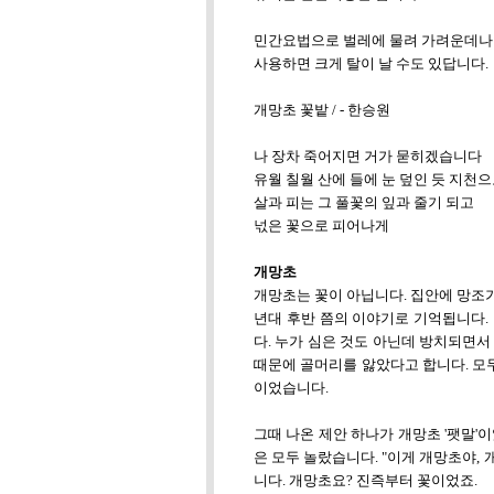
민간요법으로 벌레에 물려 가려운데나 
사용하면 크게 탈이 날 수도 있답니다.
개망초 꽃밭 / - 한승원
나 장차 죽어지면 거가 묻히겠습니다
유월 칠월 산에 들에 눈 덮인 듯 지천으
살과 피는 그 풀꽃의 잎과 줄기 되고
넋은 꽃으로 피어나게
개망초
개망초는 꽃이 아닙니다. 집안에 망조가
년대 후반 쯤의 이야기로 기억됩니다
다. 누가 심은 것도 아닌데 방치되면
때문에 골머리를 앓았다고 합니다. 모
이었습니다.
그때 나온 제안 하나가 개망초 '팻말'
은 모두 놀랐습니다. "이게 개망초야,
니다. 개망초요? 진즉부터 꽃이었죠.