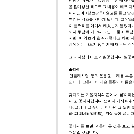
인삼에 버금가는 효능릉 지닌 태자삼을 
을 집대성한 책으로 그 내용이 매우 자
이시진이 <본초강목> 원고를 들고 남경
뿌리는 약초를 만나게 됩니다. 그 약초
이 풀뿌리를 어디서 캐왔는지 물었더니
태자 무덤에 가보니 과연 그 풀이 무덤
지만, 이 약초의 효과가 좋다고 하면 
강목에는 나오지 않지만 태자 무덤 주
그 태자삼이 바로 개별꽃입니다. 별꽃이
꽃다지
'민들레처럼' 등의 운동권 노래를 부른
입니다. 그들이 이 작은 들풀의 이름을
꽃다지는 겨울자락의 끝에서 '봄'이라
이 또 꽃다지입니다. 오이나 가지 따위
다. 그러나 그 꽃이 피어나면 그 노란 
하, 폐 폐새((肺閉塞)), 천식 등에 씁니다
꽃다지를 보면, 겨울이 온 것을 보고 
때문일 것입니다.