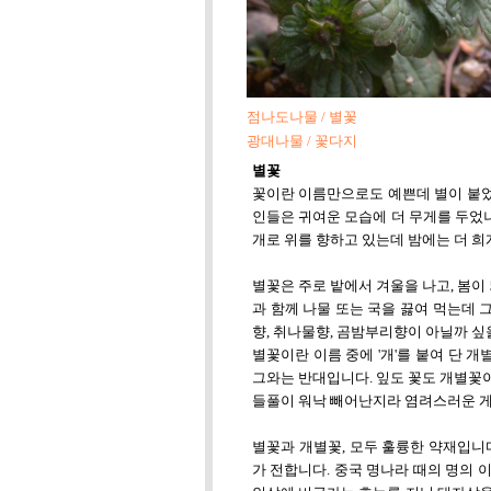
점나도나물 / 별꽃
광대나물 / 꽃다지
별꽃
꽃이란 이름만으로도 예쁜데 별이 붙었으니
인들은 귀여운 모습에 더 무게를 두었나
개로 위를 향하고 있는데 밤에는 더 
별꽃은 주로 밭에서 겨울을 나고, 봄
과 함께 나물 또는 국을 끓여 먹는데 
향, 취나물향, 곰밤부리향이 아닐까 싶
별꽃이란 이름 중에 '개'를 붙여 단 
그와는 반대입니다. 잎도 꽃도 개별꽃이
들풀이 워낙 빼어난지라 염려스러운 게
별꽃과 개별꽃, 모두 훌륭한 약재입니
가 전합니다. 중국 명나라 때의 명의