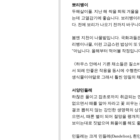
뽀리뱅이
두해살이풀. 지난 해 싹을 틔워 겨울을
는데 고열감기에 좋습니다. 보리뱅이
다. 전에 보리가 나오기 전까지 바구
봄엔 지천이 나물밭입니다. 국화과들은
리뱅이나물, 이런 고급스런 밥상이 또
"아닙니다. 올해부터 먹어볼 작정입니다
《하우스 안에서 기른 채소들은 질소비
서 되레 안좋은 작용을 동시에 수행한다
생식물이야말로 그래서 훨씬 양질의 채
서양민들레
하찮은 풀이고 잡초로까지 취급되는 민
없으면서 때를 알아 자라고 꽃 피우는 
결코 뽑히지 않는 강인한 생명력의 상
으면서, 때론 별이 되어 절망을 팽개치
보이는대로 짓밟으며 화풀이를 해도 좋
민들레는 크게 민들레(Dandelion), 흰민