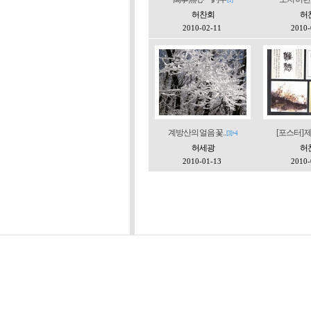
[1]
허찬회
허
2010-02-11
2010-
계방산의 얼음 꽃..
[포스터] 제
[3]+4
허세광
허
2010-01-13
2010-