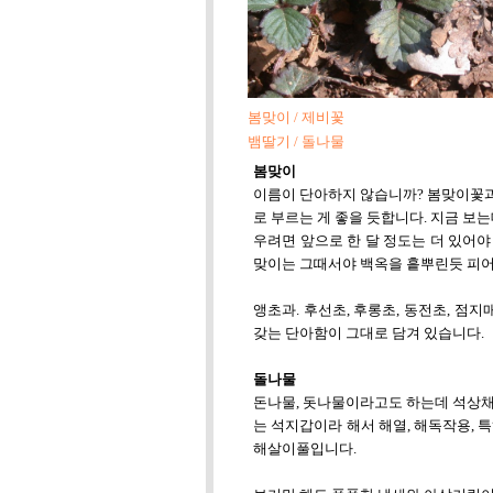
봄맞이 / 제비꽃
뱀딸기 / 돌나물
봄맞이
이름이 단아하지 않습니까? 봄맞이꽃과
로 부르는 게 좋을 듯합니다. 지금 보
우려면 앞으로 한 달 정도는 더 있어야
맞이는 그때서야 백옥을 흩뿌린듯 피어
앵초과. 후선초, 후롱초, 동전초, 점
갖는 단아함이 그대로 담겨 있습니다.
돌나물
돈나물, 돗나물이라고도 하는데 석상채(
는 석지갑이라 해서 해열, 해독작용, 
해살이풀입니다.