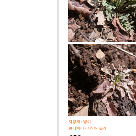
지칭개 / 냉이
뽀리뱅이 / 서양민들레