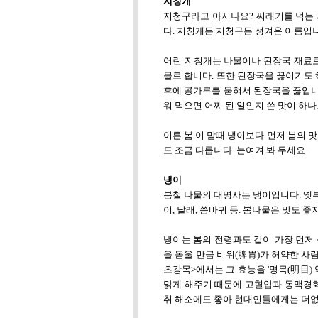
지칭개
지청구라고 아시나요? 씨래기를 먹는 
다. 지칭개든 지청구든 정겨운 이름입
어린 지칭개는 나물이나 된장국 재료로
물로 합니다. 또한 된장국을 끓이기도 
후에 콩가루를 묻혀서 된장국을 끓입니다
워 먹으면 어찌 된 일인지 쓴 맛이 하
이른 봄 이 맘때 냉이보다 먼저 봄의 
도 조금 다릅니다. 눈여겨 봐 두세요.
냉이
봄철 나물의 대명사는 냉이입니다. 옛
이, 달래, 씀바귀 등. 봄나물은 맛도
냉이는 봄의 전령과도 같이 가장 먼저
을 돋울 만큼 비위(脾胃)가 허약한 사
초강목>에서는 그 효능을 '명목(明目)
맑게 해주기 때문에 고혈압과 동맥경화
취 해소에도 좋아 현대인들에게는 더