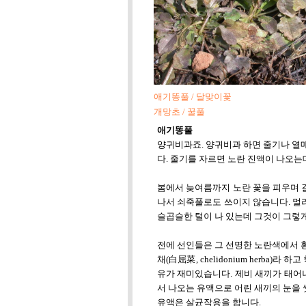
애기똥풀 / 달맞이꽃
개망초 / 꿀풀
애기똥풀
양귀비과죠. 양귀비과 하면 줄기나 열
다. 줄기를 자르면 노란 진액이 나오는
봄에서 늦여름까지 노란 꽃을 피우며 길
나서 쇠죽풀로도 쓰이지 않습니다. 멀리
슬곱슬한 털이 나 있는데 그것이 그렇게
전에 선인들은 그 선명한 노란색에서 
채(白屈菜, chelidonium herba)라 
유가 재미있습니다. 제비 새끼가 태어
서 나오는 유액으로 어린 새끼의 눈을
유액은 살균작용을 합니다.