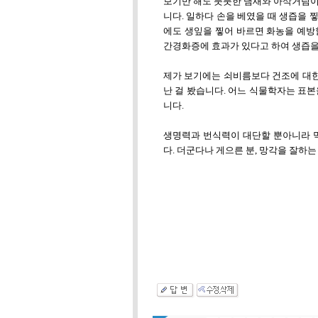
보기만 해도 풋풋한 냄새와 아삭거림이
니다. 일하다 손을 베였을 때 생즙을
에도 생잎을 찧어 바르면 화농을 예방할
간경화증에 효과가 있다고 하여 생즙을
제가 보기에는 쇠비름보다 건조에 대한
난 걸 봤습니다. 어느 식물학자는 표
니다.
생명력과 번식력이 대단할 뿐아니라 먹
다. 더군다나 게으른 분, 망각을 잘하