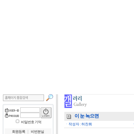
이 눈 녹으면
비밀번호 기억
ㆍ작성자 : 허찬회
ㆍ
｜
회원등록
비번분실