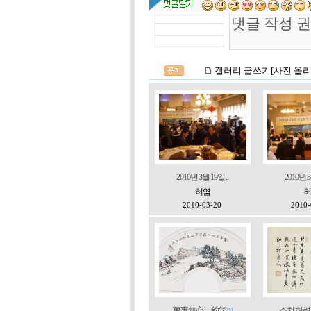
2010년 3월 19일 ..
2010년 3
허염
허
2010-03-20
2010-
萬事無心一釣竿
소치 허련 