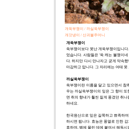
개쑥부쟁이 / 까실쑥부쟁이
개갓냉이 / 산괴불주머니
개쑥부쟁이
쑥부쟁이보다 못난 개쑥부쟁이입니다. 
었습니다. 사람들은 '쑥 캐는 불쟁이네
다. 하지만 다시 만나자고 굳게 약속
마감하고 맙니다. 그 자리에는 여태 못
까실쑥부쟁이
쑥부쟁이란 이름을 달고 있으면서 참취
우는 까실쑥부쟁이의 잎은 그 향이 또
면 취의 향내가 훨씬 짙게 풍겼던 취
하네요.
한국원산으로 잎은 길쭉하고 뾰족하며 
하시면 됩니다. 효능은 풍열로 인한 감
효하며, 뱀에 물린 데에 붙여서 해독시