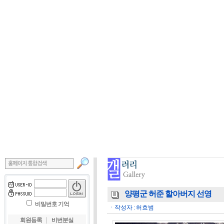
양평군 허준 할아버지 선영
비밀번호 기억
ㆍ작성자 : 허효범
｜
회원등록
비번분실