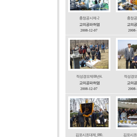
충정공 시제 -2
충정공 
교의공파 허염
교의공
2008-12-07
2008-
적성경모제 08년4..
적성경모제 
교의공파 허염
교의공
2008-12-07
2008-
김포시조대제_080..
김포시조대제