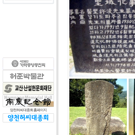
양천허씨대종회 홈페이지