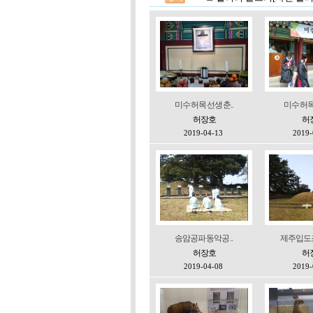
미수 허목 선생 춘..
미수 허목 
허장호
허
2019-04-13
2019-
송암공파 동악공 ..
제주입도조
허장호
허
2019-04-08
2019-