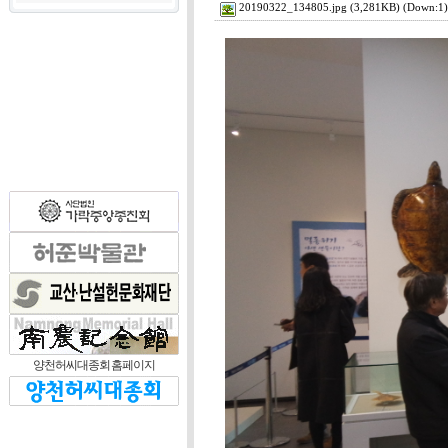
20190322_134805.jpg
(3,281KB) (Down:1)
양천허씨대종회 홈페이지