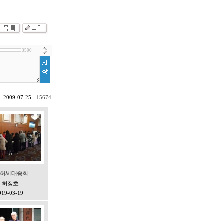
3500
허씨 대종회 ..
허장호
019-03-19